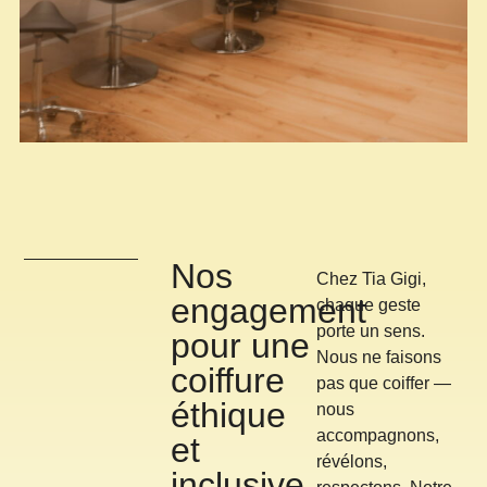
Nos
Chez Tia Gigi,
engagement
chaque geste
porte un sens.
pour une
Nous ne faisons
coiffure
pas que coiffer —
éthique
nous
accompagnons,
et
révélons,
inclusive