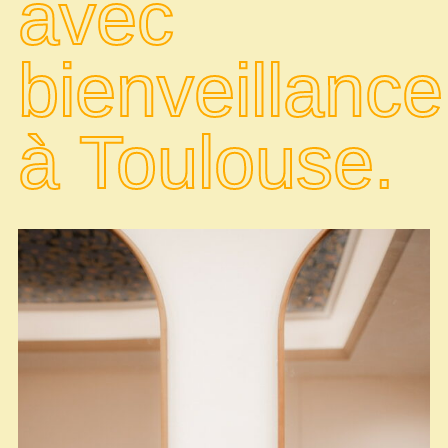
avec
bienveillance
à Toulouse.